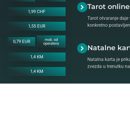
Tarot onlin
1,99 CHF
Tarot otvaranje daje 
konkretno postavljeno
1,55 EUR
mob. od
0,79 EUR
operatera
Natalne kar
1,4 KM
Natalna karta je prik
zvezda u trenutku na
1,4 KM
Numerologi
Vaš broj životnog put
numeroloških aspeka
o numerologiji.
ratite se našem stručnom i