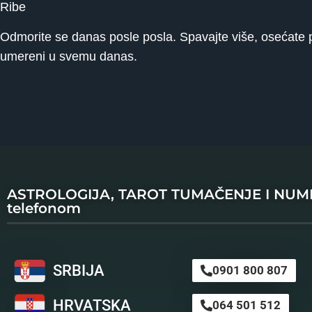
Ribe
Odmorite se danas posle posla. Spavajte više, osećate pad
umereni u svemu danas.
ASTROLOGIJA, TAROT TUMAČENJE I NU
telefonom
SRBIJA
0901 800 807
HRVATSKA
064 501 512