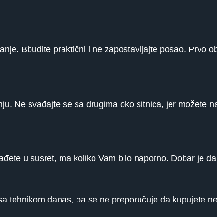
nje. Bbudite praktični i ne zapostavljajte posao. Prvo o
nju. Ne svađajte se sa drugima oko sitnica, jer možete na
zađete u susret, ma koliko Vam bilo naporno. Dobar je d
 sa tehnikom danas, pa se ne preporučuje da kupujete ne