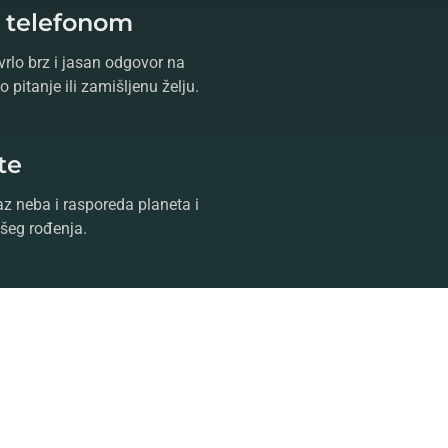
e telefonom
vrlo brz i jasan odgovor na
 pitanje ili zamišljenu želju.
te
az neba i rasporeda planeta i
šeg rođenja.
ja
a je jedan od najuticajnijih
ta u okviru kompletne nauke