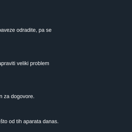
baveze odradite, pa se
praviti veliki problem
an za dogovore.
što od tih aparata danas.