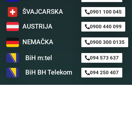
ŠVAJCARSKA
0901 100 045
AUSTRIJA
0900 440 099
NEMAČKA
0900 300 0135
BiH m:tel
094 573 637
BiH BH Telekom
094 250 407
Astro SMS
Nikada nije kasno da preuzmete stvar u svoje ruke i ob