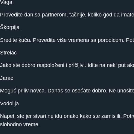
Vaga
Provedite dan sa partnerom, tačnije, koliko god da imat
Škorpija
Sredite kuću. Provedite više vremena sa porodicom. Potru
Strelac
Jako ste dobro raspoloženi i pričljivi. Idite na neki put 
Jarac
Moguć priliv novca. Danas se osećate dobro. Ne unosite
Vodolija
Napeti ste jer stvari ne idu onako kako ste zamislili. Potr
slobodno vreme.