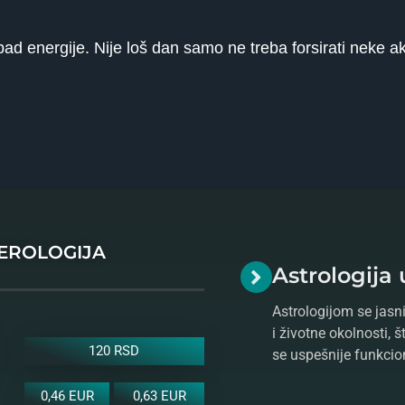
 energije. Nije loš dan samo ne treba forsirati neke akti
MEROLOGIJA
Astrologija 
Astrologijom se jasni
i životne okolnosti, 
120 RSD
se uspešnije funkcio
0,46 EUR
0,63 EUR