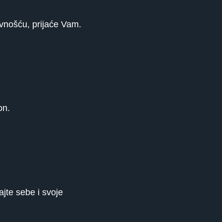
ivnošću, prijaće Vam.
on.
ajte sebe i svoje