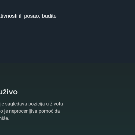
vnosti ili posao, budite
uživo
je sagledava pozicija u životu
što je neprocenljiva pomoć da
niše.