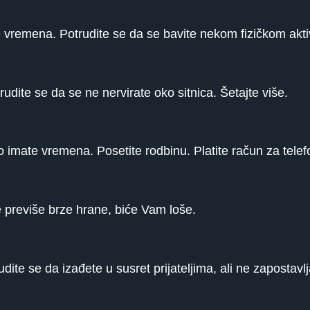
e vremena. Potrudite se da se bavite nekom fizičkom akt
dite se da se ne nervirate oko sitnica. Šetajte više.
ako imate vremena. Posetite rodbinu. Platite račun za telef
 previše brze hrane, biće Vam loše.
udite se da izađete u susret prijateljima, ali ne zapostavlj