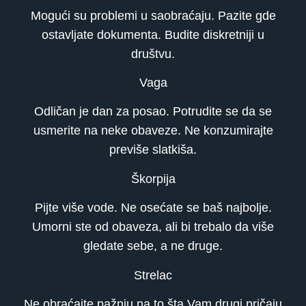
Mogući su problemi u saobraćaju. Pazite gde
ostavljate dokumenta. Budite diskretniji u
društvu.
Vaga
Odličan je dan za posao. Potrudite se da se
usmerite na neke obaveze. Ne konzumirajte
previše slatkiša.
Škorpija
Pijte više vode. Ne osećate se baš najbolje.
Umorni ste od obaveza, ali bi trebalo da više
gledate sebe, a ne druge.
Strelac
Ne obraćajte pažnju na to šta Vam drugi pričaju