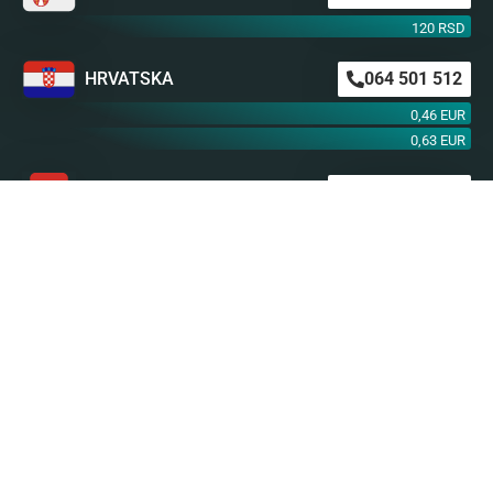
120 RSD
HRVATSKA
064 501 512
0,46 EUR
0,63 EUR
ŠVAJCARSKA
0901 100 045
1,99 CHF
AUSTRIJA
0900 440 099
1,55 EUR
NEMAČKA
0900 300 0135
0,79 EUR
mob. od operatera
BiH m:tel
094 573 637