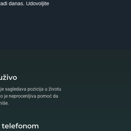
radi danas. Udovoljite
uživo
je sagledava pozicija u životu
što je neprocenljiva pomoć da
niše.
e telefonom