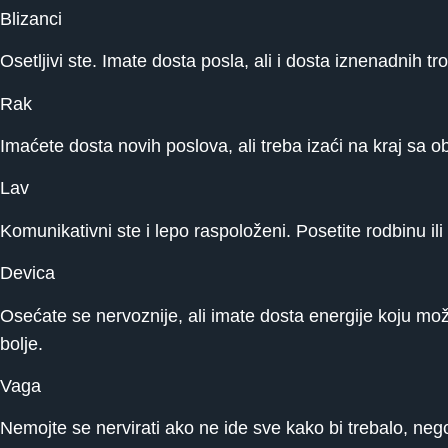
Blizanci
Osetljivi ste. Imate dosta posla, ali i dosta iznenadnih t
Rak
Imaćete dosta novih poslova, ali treba izaći na kraj sa 
Lav
Komunikativni ste i lepo raspoloženi. Posetite rodbinu ili p
Devica
Osećate se nervoznije, ali imate dosta energije koju možet
bolje.
Vaga
Nemojte se nervirati ako ne ide sve kako bi trebalo, neg