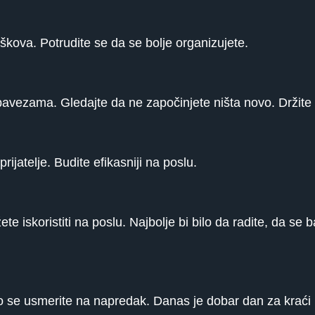
roškova. Potrudite se da se bolje organizujete.
obavezama. Gledajte da ne započinjete ništa novo. Držite 
rijatelje. Budite efikasniji na poslu.
e iskoristiti na poslu. Najbolje bi bilo da radite, da se b
o se usmerite na napredak. Danas je dobar dan za kraći pu