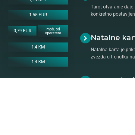
Tarot otvaranje daje 
konkretno postavljeno
1,55 EUR
mob. od
0,79 EUR
operatera
Natalne kar
1,4 KM
Natalna karta je prik
zvezda u trenutku na
1,4 KM
Numerologi
Vaš broj životnog put
numeroloških aspeka
o numerologiji.
ratite se našem stručnom i
stro prognozu!
Saznajte više o
astrologiji
ko