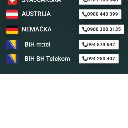
AUSTRIJA
0900 440 099
NEMAČKA
0900 300 0135
BiH m:tel
094 573 637
BiH BH Telekom
094 250 407
Astro SMS
Nikada nije kasno da preuzmete stvar u svoje ruke i ob
profesionalnom astro timu za svoju ličnu a