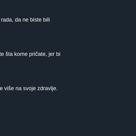
rada, da ne biste bili
e šta kome pričate, jer bi
 više na svoje zdravlje.