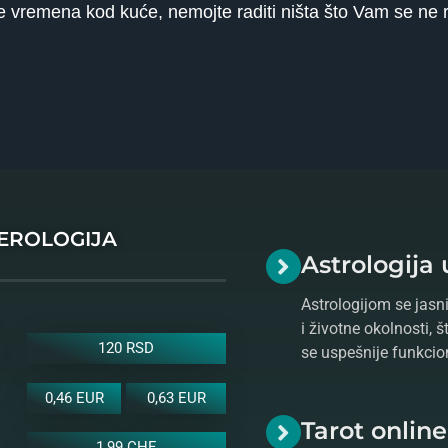
še vremena kod kuće, nemojte raditi ništa što Vam se ne 
MEROLOGIJA
Astrologija 
Astrologijom se jasni
i životne okolnosti, 
120 RSD
se uspešnije funkcio
0,46 EUR
0,63 EUR
Tarot onlin
1,99 CHF