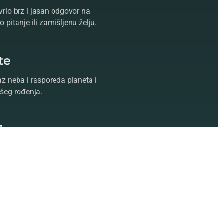
vrlo brz i jasan odgovor na
 pitanje ili zamišljenu želju.
te
az neba i rasporeda planeta i
šeg rođenja.
ja
a je jedan od najuticajnijih
ta u okviru kompletne nauke
ntaktiranjem
astrologa
koji će