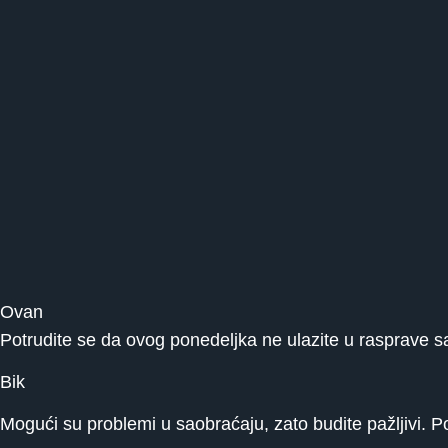
Ovan
Potrudite se da ovog ponedeljka ne ulazite u rasprave sa
Bik
Mogući su problemi u saobraćaju, zato budite pažljivi. Po