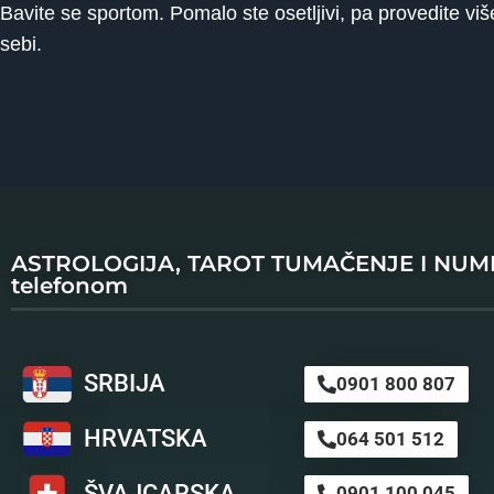
Bavite se sportom. Pomalo ste osetljivi, pa provedite vi
sebi.
ASTROLOGIJA, TAROT TUMAČENJE I NU
telefonom
SRBIJA
0901 800 807
HRVATSKA
064 501 512
ŠVAJCARSKA
0901 100 045