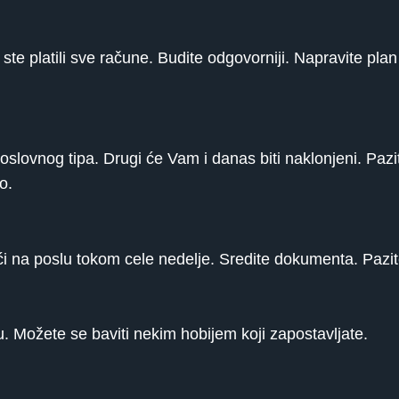
 ste platili sve račune. Budite odgovorniji. Napravite plan 
oslovnog tipa. Drugi će Vam i danas biti naklonjeni. Pazit
o.
i na poslu tokom cele nedelje. Sredite dokumenta. Pazite
. Možete se baviti nekim hobijem koji zapostavljate.