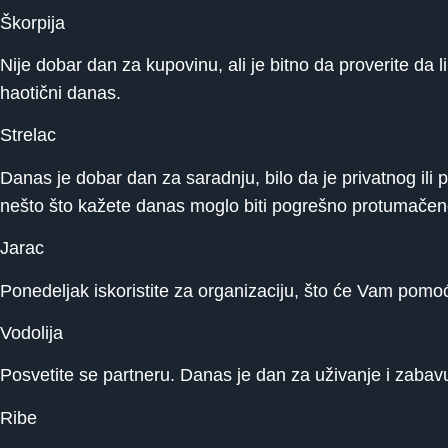
Škorpija
Nije dobar dan za kupovinu, ali je bitno da proverite da li
haotični danas.
Strelac
Danas je dobar dan za saradnju, bilo da je privatnog ili p
nešto što kažete danas moglo biti pogrešno protumačen
Jarac
Ponedeljak iskoristite za organizaciju, što će Vam pomoć
Vodolija
Posvetite se partneru. Danas je dan za uživanje i zabavu
Ribe