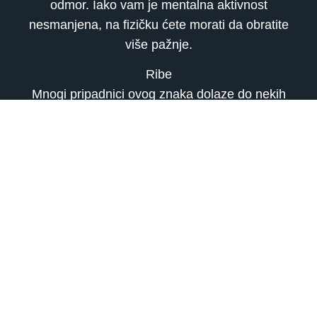
odmor. Iako vam je mentalna aktivnost
nesmanjena, na fizičku ćete morati da obratite
više pažnje.
Ribe
Mnogi pripadnici ovog znaka dolaze do nekih
zanimljivih zaključaka kada je o njihovom
ljubavnom odnosu riječ, ali svoja osjećanja i
uopšte misli danas će zadržati za sebe. Ono što
je za vas tipično jeste da miješate maštu i
realnosti, pa bi možda bolje bilo da prije nego
uplovite u svoja razmišljanja , otvoreno
razgovarate sa partnerom.