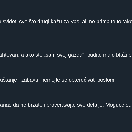
ideti sve što drugi kažu za Vas, ali ne primajte to tako
zahtevan, a ako ste „sam svoj gazda“, budite malo blaži 
puštanje i zabavu, nemojte se opterećivati poslom.
 danas da ne brzate i proveravajte sve detalje. Moguće s