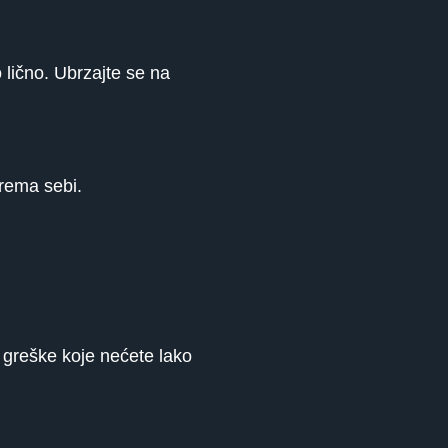
 lično. Ubrzajte se na
prema sebi.
u greške koje nećete lako