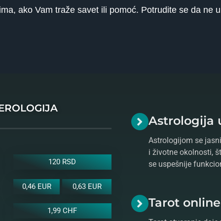
ima, ako Vam traže savet ili pomoć. Potrudite se da ne u
MEROLOGIJA
Astrologija 
Astrologijom se jasni
i životne okolnosti, 
120 RSD
se uspešnije funkcio
0,46 EUR
0,63 EUR
Tarot onlin
1,99 CHF