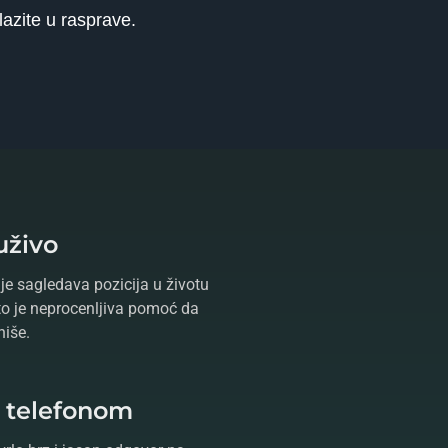
lazite u rasprave.
uživo
je sagledava pozicija u životu
što je neprocenljiva pomoć da
niše.
e telefonom