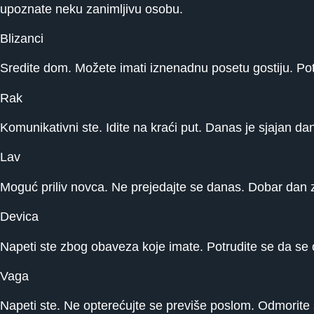
upoznate neku zanimljivu osobu.
Blizanci
Sredite dom. Možete imati iznenadnu posetu gostiju. Pot
Rak
Komunikativni ste. Idite na kraći put. Danas je sjajan dan
Lav
Moguć priliv novca. Ne prejedajte se danas. Dobar dan 
Devica
Napeti ste zbog obaveza koje imate. Potrudite se da se o
Vaga
Napeti ste. Ne opterećujte se previše poslom. Odmorite s