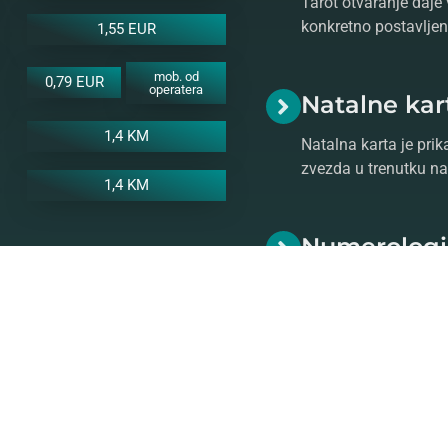
Tarot otvaranje daje 
konkretno postavljeno
1,55 EUR
mob. od
0,79 EUR
operatera
Natalne kar
1,4 KM
Natalna karta je prik
zvezda u trenutku na
1,4 KM
Numerologi
Vaš broj životnog put
numeroloških aspeka
o numerologiji.
ratite se našem stručnom i
stro prognozu!
Saznajte više o
astrologiji
ko
Vam pomoći da se uz razgo