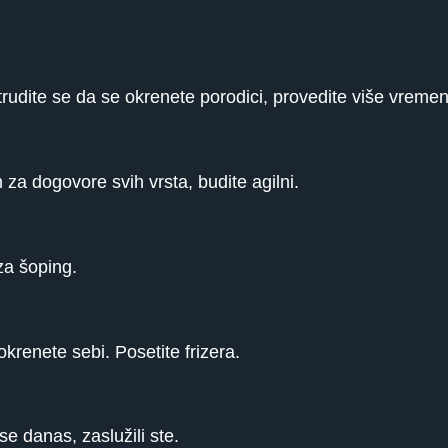
rudite se da se okrenete porodici, provedite više vreme
 za dogovore svih vrsta, budite agilni.
za šoping.
krenete sebi. Posetite frizera.
e danas, zaslužili ste.