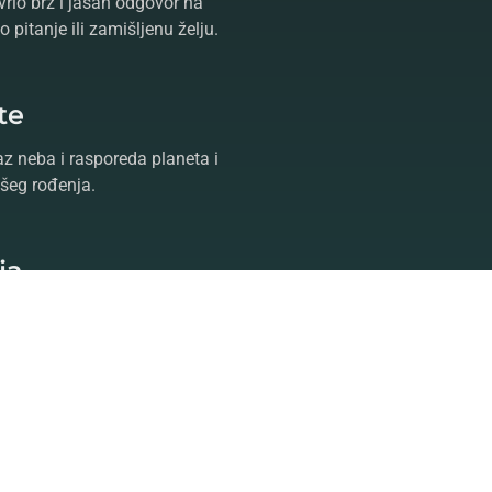
vrlo brz i jasan odgovor na
 pitanje ili zamišljenu želju.
te
az neba i rasporeda planeta i
šeg rođenja.
ja
a je jedan od najuticajnijih
ta u okviru kompletne nauke
ntaktiranjem
astrologa
koji će
vor,
tarot
i
proricanje
oslobodite