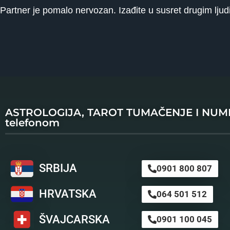
Partner je pomalo nervozan. Izađite u susret drugim ljud
ASTROLOGIJA, TAROT TUMAČENJE I NU
telefonom
SRBIJA
0901 800 807
HRVATSKA
064 501 512
ŠVAJCARSKA
0901 100 045