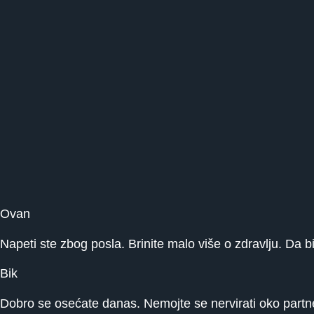
Ovan
Napeti ste zbog posla. Brinite malo više o zdravlju. Da bi
Bik
Dobro se osećate danas. Nemojte se nervirati oko partnera