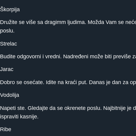
Škorpija
Družite se više sa dragimm ljudima. Možda Vam se neće sv
poslu.
Strelac
Budite odgovorni i vredni. Nadređeni može biti previše 
Jarac
Dobro se osećate. Idite na kraći put. Danas je dan za o
Vodolija
Napeti ste. Gledajte da se okrenete poslu. Najbitnije je
ispraviti kasnije.
Ribe