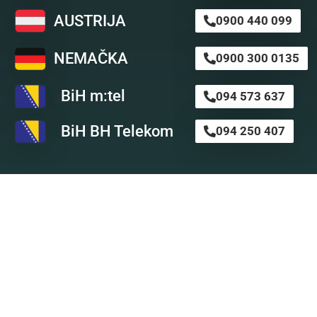
AUSTRIJA
0900 440 099
NEMAČKA
0900 300 0135
BiH m:tel
094 573 637
BiH BH Telekom
094 250 407
Astro SMS
Nikada nije kasno da preuzmete stvar u svoje ruke i ob
profesionalnom astro timu za svoju ličnu a