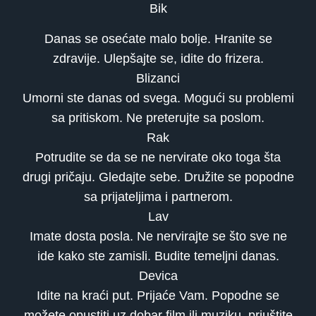
Bik
Danas se osećate malo bolje. Hranite se
zdravije. Ulepšajte se, idite do frizera.
Blizanci
Umorni ste danas od svega. Mogući su problemi
sa pritiskom. Ne preterujte sa poslom.
Rak
Potrudite se da se ne nervirate oko toga šta
drugi pričaju. Gledajte sebe. Družite se popodne
sa prijateljima i partnerom.
Lav
Imate dosta posla. Ne nervirajte se što sve ne
ide kako ste zamisli. Budite temeljni danas.
Devica
Idite na kraći put. Prijaće Vam. Popodne se
možete opustiti uz dobar film ili muziku, priuštite