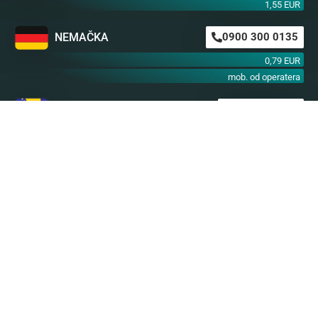
1,55 EUR
NEMAČKA
0900 300 0135
0,79 EUR
mob. od operatera
BiH m:tel
094 573 637
1,4 KM
BiH BH Telekom
094 250 407
1,4 KM
Astro SMS
Nikada nije kasno da preuzmete stvar u svoje