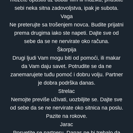
sebi neka sitna zadovoljstva, ipak je subota.
Vaga
Ne preterujte sa trošenjem novca. Budite prijatni
prema drugima iako ste napeti. Dajte sve od
sebe da se ne nervirate oko računa.
Škorpija
Drugi ljudi Vam mogu biti od pomoći, ili makar
da Vam daju savet. Potrudite se da ne
zanemarujete tuđu pomoć i dobru volju. Partner
je dobra podrška danas.
Strelac
Nemojte previše uživati, uozbiljite se. Dajte sve
od sebe da se ne nervirate oko sitnica na poslu.
Pazite na rokove.
Jarac
Posvetite se partneru. Danas ne bi trebalo da