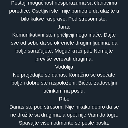
Postoji mogućnost nesporazuma sa članovima
porodice. Osetljivi ste i nije pametno da ulazite u
bilo kakve rasprave. Pod stresom ste.
Jarac
Komunikativni ste i pričljiviji nego inače. Dajte
sve od sebe da se okrenete drugim ljudima, da
bolje sarađujete. Moguć kraći put. Nemojte
previše verovati drugima.
Vodolija
Ne prejedajte se danas. Konačno se osećate
bolje i dobro ste raspoloženi. Bićete zadovoljni
učinkom na poslu.
Ribe
Danas ste pod stresom. Nije nikako dobro da se
ne družite sa drugima, a opet nije Vam do toga.
Spavajte više i odmorite se posle posla.