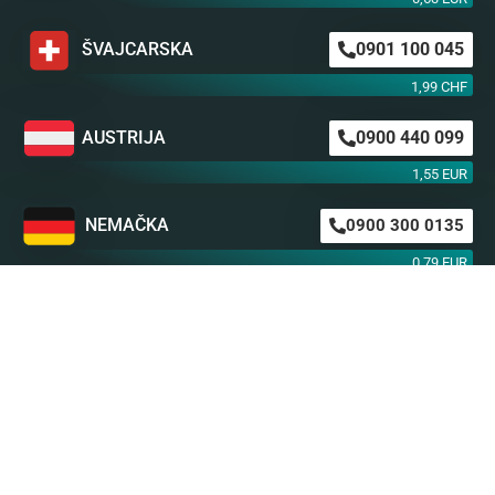
ŠVAJCARSKA
0901 100 045
1,99 CHF
AUSTRIJA
0900 440 099
1,55 EUR
NEMAČKA
0900 300 0135
0,79 EUR
mob. od operatera
BiH m:tel
094 573 637
1,4 KM
BiH BH Telekom
094 250 407
1,4 KM