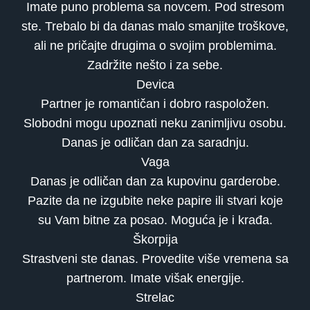
Imate puno problema sa novcem. Pod stresom
ste. Trebalo bi da danas malo smanjite troškove,
ali ne pričajte drugima o svojim problemima.
Zadržite nešto i za sebe.
Devica
Partner je romantičan i dobro raspoložen.
Slobodni mogu upoznati neku zanimljivu osobu.
Danas je odličan dan za saradnju.
Vaga
Danas je odličan dan za kupovinu garderobe.
Pazite da ne izgubite neke papire ili stvari koje
su Vam bitne za posao. Moguća je i krađa.
Škorpija
Strastveni ste danas. Provedite više vremena sa
partnerom. Imate višak energije.
Strelac