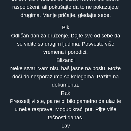
raspoloženi, ali pokušajte da to ne pokazujete
drugima. Manje pričajte, gledajte sebe.
Bik
Odličan dan za druženje. Dajte sve od sebe da
se vidite sa dragim ljudima. Posvetite više
vremena i porodici.
Blizanci
Neke stvari Vam nisu baš jasne na poslu. Može
doći do nesporazuma sa kolegama. Pazite na
dokumenta.
Rak
Preosetljivi ste, pa ne bi bilo pametno da ulazite
u neke rasprave. Moguć kraći put. Pijte više
tečnosti danas.
Lav