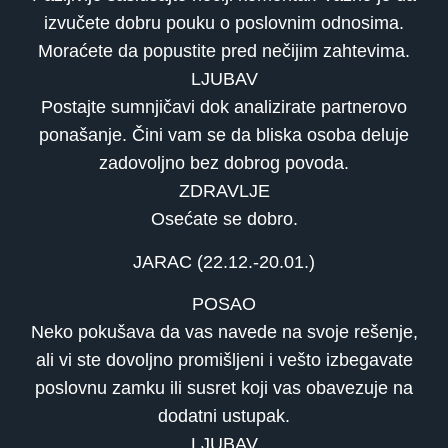
izvučete dobru pouku o poslovnim odnosima.
Moraćete da popustite pred nečijim zahtevima.
LJUBAV
Postajte sumnjičavi dok analizirate partnerovo
ponašanje. Čini vam se da bliska osoba deluje
zadovoljno bez dobrog povoda.
ZDRAVLJE
Osećate se dobro.
JARAC (22.12.-20.01.)
POSAO
Neko pokušava da vas navede na svoje rešenje,
ali vi ste dovoljno promišljeni i vešto izbegavate
poslovnu zamku ili susret koji vas obavezuje na
dodatni ustupak.
LJUBAV