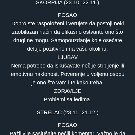
ŠKORPIJA (23.10.-22.11.)
POSAO
Dobro ste raspoloženi i verujete da postoji neki
zaobilazan način da efikasno ostvarite ono što
drugi ne mogu. Samopouzdanje koje osećate
deluje pozitivno i na vašu okolinu.
LJUBAV
Nema potrebe da iskušavate nečije strpljenje ili
emotivnu naklonost. Poverenje u voljenu osobu
je ono što vam i te kako treba.
ZDRAVLJE
Problemi sa leđima.
STRELAC (23.11.-21.12.)
POSAO
Pažljivije saslušajte nečiji komentar. Važno je da