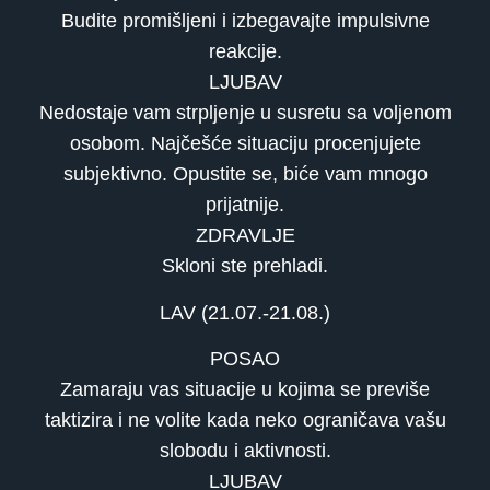
Budite promišljeni i izbegavajte impulsivne
reakcije.
LJUBAV
Nedostaje vam strpljenje u susretu sa voljenom
osobom. Najčešće situaciju procenjujete
subjektivno. Opustite se, biće vam mnogo
prijatnije.
ZDRAVLJE
Skloni ste prehladi.
LAV (21.07.-21.08.)
POSAO
Zamaraju vas situacije u kojima se previše
taktizira i ne volite kada neko ograničava vašu
slobodu i aktivnosti.
LJUBAV