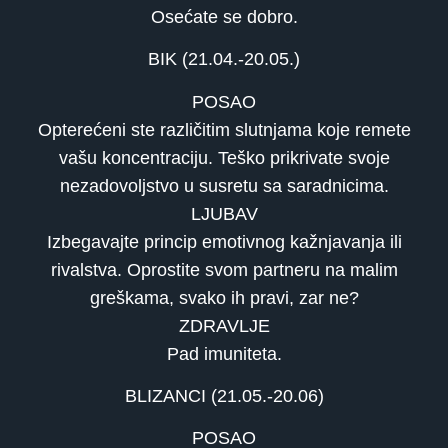
Osećate se dobro.
BIK (21.04.-20.05.)
POSAO
Opterećeni ste različitim slutnjama koje remete
vašu koncentraciju. Teško prikrivate svoje
nezadovoljstvo u susretu sa saradnicima.
LJUBAV
Izbegavajte princip emotivnog kažnjavanja ili
rivalstva. Oprostite svom partneru na malim
greškama, svako ih pravi, zar ne?
ZDRAVLJE
Pad imuniteta.
BLIZANCI (21.05.-20.06)
POSAO