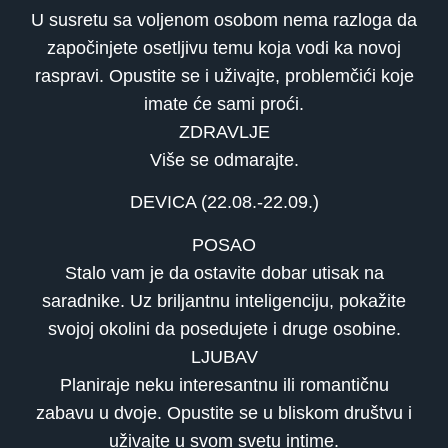
U susretu sa voljenom osobom nema razloga da
započinjete osetljivu temu koja vodi ka novoj
raspravi. Opustite se i uživajte, problemčići koje
imate će sami proći.
ZDRAVLJE
Više se odmarajte.
DEVICA (22.08.-22.09.)
POSAO
Stalo vam je da ostavite dobar utisak na
saradnike. Uz briljantnu inteligenciju, pokažite
svojoj okolini da posedujete i druge osobine.
LJUBAV
Planiraje neku interesantnu ili romantičnu
zabavu u dvoje. Opustite se u bliskom društvu i
uživajte u svom svetu intime.