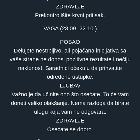
ZDRAVLJE
Prekontrolišite krvni pritisak.
VAGA (23.09.-22.10.)
POSAO
Delujete nestrpljivo, ali pojačana inicijativa sa
vaše strane ne donosi pozitivne rezultate i nečiju
naklonost. Saradnici očekuju da prihvatite
određene ustupke.
LJUBAV
Važno je da učinite ono što osećate. To će vam
doneti veliko olakšanje. Nema razloga da birate
ulogu koja vam ne odgovara.
ZDRAVLJE
Osećate se dobro.