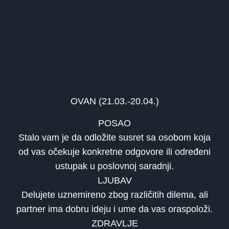
OVAN (21.03.-20.04.)
POSAO
Stalo vam je da odložite susret sa osobom koja
od vas očekuje konkretne odgovore ili određeni
ustupak u poslovnoj saradnji.
LJUBAV
Delujete uznemireno zbog različitih dilema, ali
partner ima dobru ideju i ume da vas oraspoloži.
ZDRAVLJE