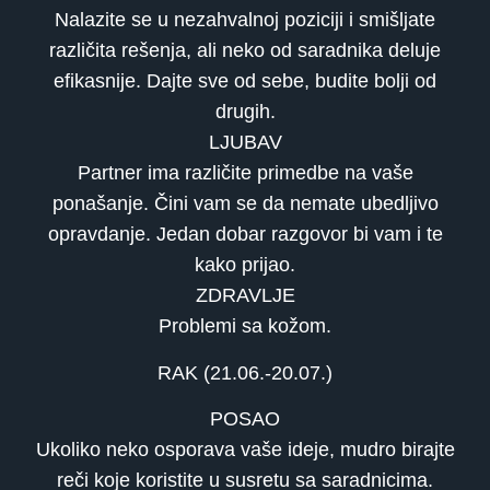
Nalazite se u nezahvalnoj poziciji i smišljate
različita rešenja, ali neko od saradnika deluje
efikasnije. Dajte sve od sebe, budite bolji od
drugih.
LJUBAV
Partner ima različite primedbe na vaše
ponašanje. Čini vam se da nemate ubedljivo
opravdanje. Jedan dobar razgovor bi vam i te
kako prijao.
ZDRAVLJE
Problemi sa kožom.
RAK (21.06.-20.07.)
POSAO
Ukoliko neko osporava vaše ideje, mudro birajte
reči koje koristite u susretu sa saradnicima.