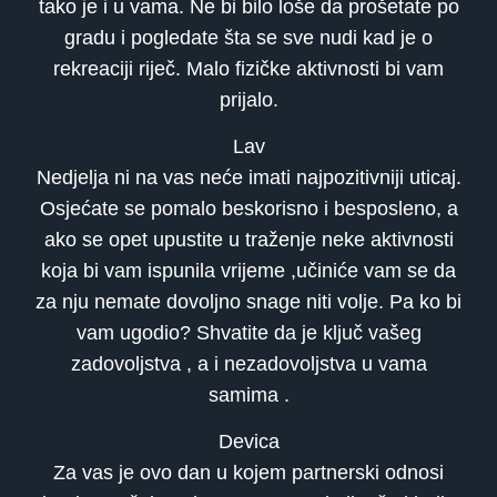
tako je i u vama. Ne bi bilo loše da prošetate po
gradu i pogledate šta se sve nudi kad je o
rekreaciji riječ. Malo fizičke aktivnosti bi vam
prijalo.
Lav
Nedjelja ni na vas neće imati najpozitivniji uticaj.
Osjećate se pomalo beskorisno i besposleno, a
ako se opet upustite u traženje neke aktivnosti
koja bi vam ispunila vrijeme ,učiniće vam se da
za nju nemate dovoljno snage niti volje. Pa ko bi
vam ugodio? Shvatite da je ključ vašeg
zadovoljstva , a i nezadovoljstva u vama
samima .
Devica
Za vas je ovo dan u kojem partnerski odnosi