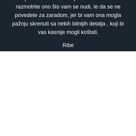
razmotrite ono što vam se nudi, te da se ne
povedete za zaradom, jer bi vam ona mogla
pažnju skrenuti sa nekih bitnijih detalja , koji bi
vas kasnije mogli koštati.
Ribe
Vi ste danas raspoloženi samo za izležavanje.
Čini vam se da je vrijeme savršeno za odmor,
kao i da je za vas najbolje da se zavučete u
krevet i okružite slatkišima, filmovima, uopšte
svim onim stvarima koje vam prijaju i koje vas
opuštaju. Još kad biste nekako mogli da
nagovorite voljenu osobu da vam se pridruži,
bilo bi savršeno.