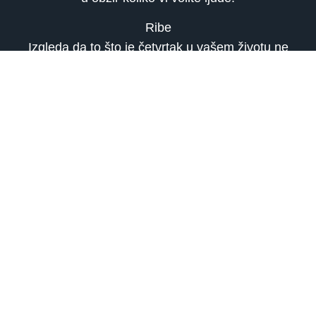
Ribe
Izgleda da to što je četvrtak u vašem životu ne
igra bitnu ulogu. Naime, vi i danas radite istim
tempom. Ovaj put vam to ne pada teško, mada
ne bi bilo na odmet da ste nekad slobodni ili bar
u stanju da sami raspolažete onim vremenom
koje se u vašem životu samo vodi kao slobodno.
Smanjujte radni tempo krajem sedmice!
ASTROLOGIJA, TAROT TUMAČENJE I