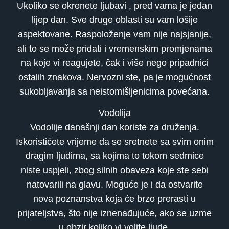
Ukoliko se okrenete ljubavi , pred vama je jedan
lijep dan. Sve druge oblasti su vam lošije
aspektovane. Raspoloženje vam nije najsjanije,
ali to se može pridati i vremenskim promjenama
na koje vi reagujete, čak i više nego pripadnici
ostalih znakova. Nervozni ste, pa je mogućnost
sukobljavanja sa neistomišljenicima povećana.
Vodolija
Vodolije današnji dan koriste za druženja.
Iskoristićete vrijeme da se sretnete sa svim onim
dragim ljudima, sa kojima to tokom sedmice
niste uspjeli, zbog silnih obaveza koje ste sebi
natovarili na glavu. Moguće je i da ostvarite
nova poznanstva koja će brzo prerasti u
prijateljstva, što nije iznenađujuće, ako se uzme
u obzir koliko vi volite ljude.