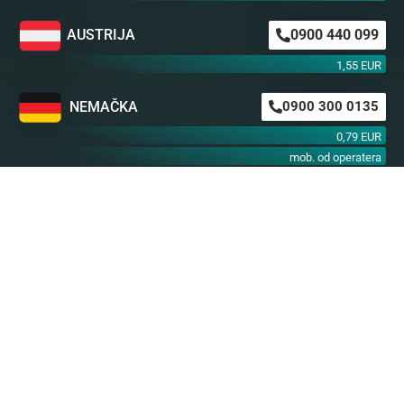
AUSTRIJA
0900 440 099
1,55 EUR
NEMAČKA
0900 300 0135
0,79 EUR
mob. od operatera
BiH m:tel
094 573 637
1,4 KM
BiH BH Telekom
094 250 407
1,4 KM