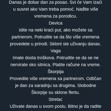
Danas je dobar dan za posao. Svi će Vam izaći
u susret ako Vam treba pomoć. Nađite više
vremena za porodicu.
Devica
Idite na neki kraći put, ako možete sa
partnerom. Potrudite se da što više vremena
provedete u prirodi. Skloni ste uživanju danas.
Vaga
Imate dosta troškova. Potrudite se da se ne
nervirate oko sitnica. Platite račune na vreme.
Škorpija
Provedite više vremena sa partnerom. Odličan
je dan za saradnju sa drugima. Slobodne
Škorpije su sklone flertu.
Strelac
Uživate danas u svom poslu. Bitno je da radite