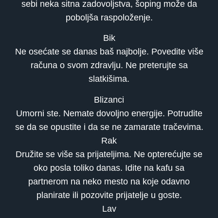
sebi neka sitna zadovoljstva, šoping može da
poboljša raspoloženje.
Bik
Ne osećate se danas baš najbolje. Povedite više
računa o svom zdravlju. Ne preterujte sa
slatkišima.
Blizanci
Umorni ste. Nemate dovoljno energije. Potrudite
se da se opustite i da se ne zamarate tračevima.
Rak
Družite se više sa prijateljima. Ne opterećujte se
oko posla toliko danas. Idite na kafu sa
partnerom na neko mesto na koje odavno
planirate ili pozovite prijatelje u goste.
Lav