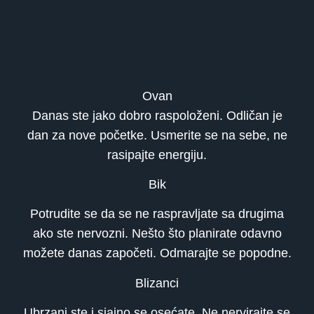
Ovan
Danas ste jako dobro raspoloženi. Odličan je
dan za nove početke. Usmerite se na sebe, ne
rasipajte energiju.
Bik
Potrudite se da se ne raspravljate sa drugima
ako ste nervozni. Nešto što planirate odavno
možete danas započeti. Odmarajte se popodne.
Blizanci
Ubrzani ste i sjajno se osećate. Ne nervirajte se