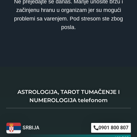
Ne prejedajte se danas. Manje unosite brzu i
začinjenu hranu u organizam jer su mogući
problemi sa varenjem. Pod stresom ste zbog
posla.
ASTROLOGIJA, TAROT TUMAČENJE I
NUMEROLOGIJA telefonom
SRBIJA
0901 800 807