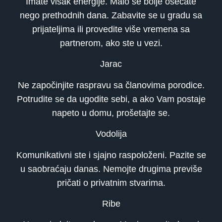
Imate višak energije. Malo se bolje osećate
nego prethodnih dana. Zabavite se u gradu sa
prijateljima ili provedite više vremena sa
partnerom, ako ste u vezi.
Jarac
Ne započinjite raspravu sa članovima porodice.
Potrudite se da ugodite sebi, a ako Vam postaje
napeto u domu, prošetajte se.
Vodolija
Komunikativni ste i sjajno raspoloženi. Pazite se
u saobraćaju danas. Nemojte drugima previše
pričati o privatnim stvarima.
Ribe