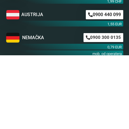
1,99 CHF
AUSTRIJA
0900 440 099
1,55 EUR
NEMAČKA
0900 300 0135
0,79 EUR
mob. od operatera
BiH m:tel
094 573 637
1,4 KM
BiH BH Telekom
094 250 407
1,4 KM