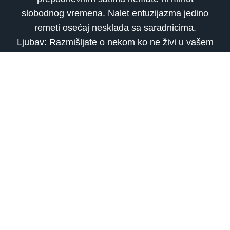
slobodnog vremena. Nalet entuzijazma jedino
remeti osećaj nesklada sa saradnicima.
Ljubav: Razmišljate o nekom ko ne živi u vašem
gradu. Ukoliko ste započeli komunikaciju sa
nekim prethodnih dana, imate osećaj da
stagnirate.
Zdravlje: Prolazna glavobolja.
RIBE (20.02.-20.03.)
Posao: Vaše kraće otsustvo sa radnog mesta
donelo je nove promene. Spremite se za
ozbiljnije prihvatanje obaveza i povedite računa
o komunikaciji.
Ljubav: Neko vas je zainteresovao dok ste
putovali. Ne budite nestrpljivi jer se možete
prevariti u proceni. Ne znate, još uvek, šta