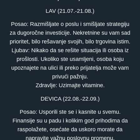
LAV (21.07.-21.08.)
Posao: Razmišljate o poslu i smišljate strategiju
za dugoročne investicije. Nekretnine su vam sad
prioritet, bilo rešavanje svojih, bilo trgovina istim.
Ljubav: Nikako da se rešite situacija ili osoba iz
prošlosti. Ukoliko ste usamljeni, osoba koju
upoznajete na ulici ili preko prijatelja može vam
privući pažnju.
Zdravlje: Uzimajte vitamine.
DEVICA (22.08.-22.09.)
Posao: Usporili ste se i kasnite u svemu.
Finansije su u padu i kolikim god prihodima da
raspolažete, osećate da uskoro morate da
napravite važnu poslovnu promenu.