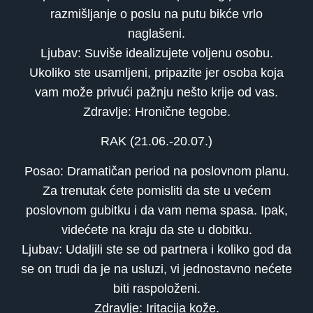
razmišljanje o poslu na putu bikće vrlo
naglašeni.
Ljubav: Suviše idealizujete voljenu osobu.
Ukoliko ste usamljeni, pripazite jer osoba koja
vam može privući pažnju nešto krije od vas.
Zdravlje: Hronične tegobe.
RAK (21.06.-20.07.)
Posao: Dramatičan period na poslovnom planu.
Za trenutak ćete pomisliti da ste u većem
poslovnom gubitku i da vam nema spasa. Ipak,
videćete na kraju da ste u dobitku.
Ljubav: Udaljili ste se od partnera i koliko god da
se on trudi da je na usluzi, vi jednostavno nećete
biti raspoloženi.
Zdravlje: Iritacija kože.