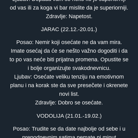
od vas ili za koga vi bar mislite da je superiorniji.
Zdravlje: Napetost.
JARAC (22.12.-20.01.)
Posao: Nemir koji osećate ne da vam mira.
Imate osećaj da će se nešto važno dogoditi i da
to po vas neće biti prijatna promena. Opustite se
i bolje organizujte svakodnevnicu.
Ljubav: Osećate veliku tenziju na emotivnom
planu i na korak ste da sve presečete i okrenete
novi list.
Zdravlje: Dobro se osećate.
VODOLIJA (21.01.-19.02.)
Posao: Trudite se da date najbolje od sebe i u
prepodnevnim satima nemate ni minut