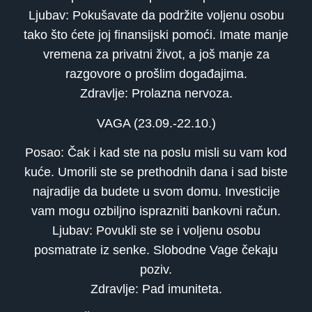
Ljubav: Pokušavate da podržite voljenu osobu
tako što ćete joj finansijski pomoći. Imate manje
vremena za privatni život, a još manje za
razgovore o prošlim događajima.
Zdravlje: Prolazna nervoza.
VAGA (23.09.-22.10.)
Posao: Čak i kad ste na poslu misli su vam kod
kuće. Umorili ste se prethodnih dana i sad biste
najradije da budete u svom domu. Investicije
vam mogu ozbiljno isprazniti bankovni račun.
Ljubav: Povukli ste se i voljenu osobu
posmatrate iz senke. Slobodne Vage čekaju
poziv.
Zdravlje: Pad imuniteta.