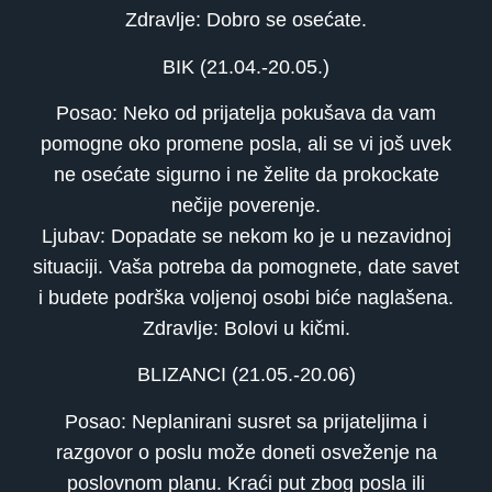
Zdravlje: Dobro se osećate.
BIK (21.04.-20.05.)
Posao: Neko od prijatelja pokušava da vam
pomogne oko promene posla, ali se vi još uvek
ne osećate sigurno i ne želite da prokockate
nečije poverenje.
Ljubav: Dopadate se nekom ko je u nezavidnoj
situaciji. Vaša potreba da pomognete, date savet
i budete podrška voljenoj osobi biće naglašena.
Zdravlje: Bolovi u kičmi.
BLIZANCI (21.05.-20.06)
Posao: Neplanirani susret sa prijateljima i
razgovor o poslu može doneti osveženje na
poslovnom planu. Kraći put zbog posla ili