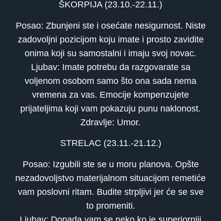
ŠKORPIJA (23.10.-22.11.)
Posao: Zbunjeni ste i osećate nesigurnost. Niste
zadovoljni pozicijom koju imate i prosto zavidite
onima koji su samostalni i imaju svoj novac.
Ljubav: Imate potrebu da razgovarate sa
voljenom osobom samo što ona sada nema
vremena za vas. Emocije kompenzujete
prijateljima koji vam pokazuju punu naklonost.
Zdravlje: Umor.
STRELAC (23.11.-21.12.)
Posao: Izgubili ste se u moru planova. Opšte
nezadovoljstvo materijalnom situacijom remetiće
vam poslovni ritam. Budite strpljivi jer će se sve
to promeniti.
Ljubav: Dopada vam se neko ko je superiorniji