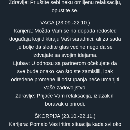
Zdravlje: Priuštite sebi neku omiljenu relaksaciju,
opustite se.
VAGA (23.09.-22.10.)
Karijera: Možda Vam se na dopada redosled
događaja koji diktiraju Vaši saradnici, ali za sada
je bolje da sledite glas većine nego da se
izdvajate sa svojim idejama.
Ljubav: U odnosu sa partnerom očekujete da
sve bude onako kao što ste zamislili, ipak
određene promene ili odstupanja neće umanjiti
Vaše zadovoljstvo.
Zdravlje: Prijaće Vam relaksacija, izlazak ili
boravak u prirodi.
ŠKORPIJA (23.10.-22.11.)
Karijera: Pomalo Vas iritira situacija kada svi oko