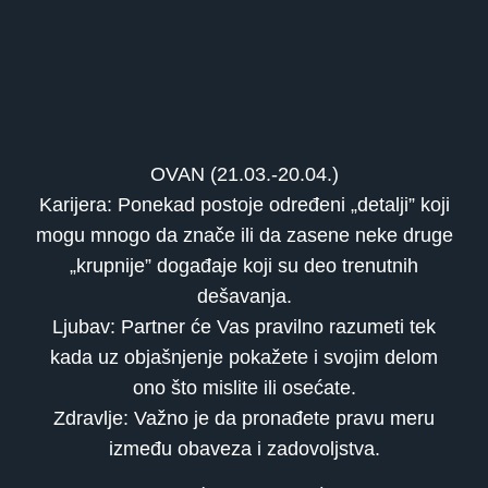
OVAN (21.03.-20.04.)
Karijera: Ponekad postoje određeni „detalji” koji
mogu mnogo da znače ili da zasene neke druge
„krupnije” događaje koji su deo trenutnih
dešavanja.
Ljubav: Partner će Vas pravilno razumeti tek
kada uz objašnjenje pokažete i svojim delom
ono što mislite ili osećate.
Zdravlje: Važno je da pronađete pravu meru
između obaveza i zadovoljstva.