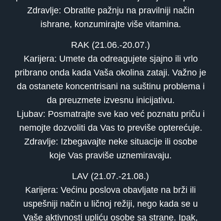
Zdravlje: Obratite pažnju na pravilniji način
ishrane, konzumirajte više vitamina.
RAK (21.06.-20.07.)
Karijera: Umete da odreagujete sjajno ili vrlo
pribrano onda kada Vaša okolina zataji. Važno je
da ostanete koncentrisani na suštinu problema i
da preuzmete izvesnu inicijativu.
Ljubav: Posmatrajte sve kao već poznatu priču i
nemojte dozvoliti da Vas to previše opterećuje.
Zdravlje: Izbegavajte neke situacije ili osobe
koje Vas praviše uznemiravaju.
LAV (21.07.-21.08.)
Karijera: Većinu poslova obavljate na brži ili
uspešniji način u ličnoj režiji, nego kada se u
Vaše aktivnosti upliću osobe sa strane. Ipak,