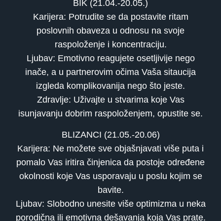
BIK (21.04.-20.05.)
Karijera: Potrudite se da postavite ritam
poslovnih obaveza u odnosu na svoje
raspoloženje i koncentraciju.
Ljubav: Emotivno reagujete osetljivije nego
inače, a u partnerovim očima Vaša sitaucija
izgleda komplikovanija nego što jeste.
Zdravlje: Uživajte u stvarima koje Vas
isunjavanju dobrim raspoloženjem, opustite se.
BLIZANCI (21.05.-20.06)
Karijera: Ne možete sve objašnjavati više puta i
pomalo Vas iritira činjenica da postoje određene
okolnosti koje Vas usporavaju u poslu kojim se
bavite.
Ljubav: Slobodno unesite više optimizma u neka
porodična ili emotivna dešavanja koja Vas prate.