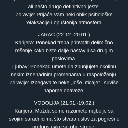
ali nešto drugo definitivno jeste.
Zdravlje: Prijaće Vam neki oblik psihološke
relaksacije i opuštenija atmosfera.
JARAC (22.12.-20.01.)
Karijera: Ponekad treba prihvatiti delimično
rešenje kako biste dalje nastavili sa drugim
poslovima.
Ljubav: Ponekad umete da zbunjujete okolinu
nekim iznenadnim promenama u raspoloženju.
Zdravlje: Izbegavajte neke „loše uticaje” i suviše
naporne obaveze.
VODOLIJA (21.01.-19.02.)
Karijera: Možda se ne razumete najbolje sa
svojim saradnicima što stvara uslov za pogrešne
pretpostavke sa obe strane.