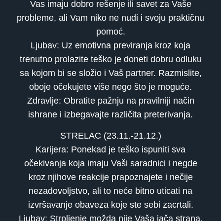
Vas imaju dobro rešenje ili savet za Vaše
probleme, ali Vam niko ne nudi i svoju praktičnu
pomoć.
Ljubav: Uz emotivna previranja kroz koja
trenutno prolazite teško je doneti dobru odluku
sa kojom bi se složio i Vaš partner. Razmislite,
oboje očekujete više nego što je moguće.
Zdravlje: Obratite pažnju na pravilniji način
ishrane i izbegavajte različita preterivanja.
STRELAC (23.11.-21.12.)
Karijera: Ponekad je teško ispuniti sva
očekivanja koja imaju Vaši saradnici i negde
kroz njihove reakcije prapoznajete i nečije
nezadovoljstvo, ali to neće bitno uticati na
izvršavanje obaveza koje ste sebi zacrtali.
Ljubav: Strpljenje možda nije Vaša jača strana,