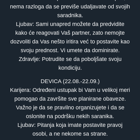
nema razloga da se previše udaljavate od svojih
saradnika.
Ljubav: Sami unapred možete da predvidite
kako će reagovati Vaš partner, zato nemojte
dozvoliti da Vas nešto iritira već to postavite kao
svoju prednost. Vi umete da dominirate.
Zdravlje: Potrudite se da poboljšate svoju
kondiciju.
DEVICA (22.08.-22.09.)
Karijera: Određeni ustupak bi Vam u velikoj meri
pomogao da završite sve planirane obaveze.
Važno je da se pravilno organizujete i da se
oslonite na podršku nekih saranika.
Ljubav: Pitanja koja imate postavite pravoj
osobi, a ne nekome sa strane.