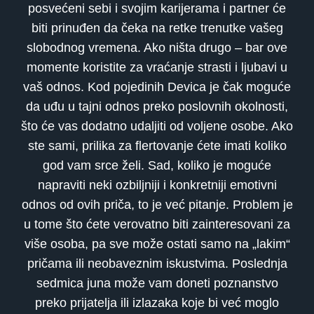
posvećeni sebi i svojim karijerama i partner će
biti prinuđen da čeka na retke trenutke vašeg
slobodnog vremena. Ako ništa drugo – bar ove
momente koristite za vraćanje strasti i ljubavi u
vaš odnos. Kod pojedinih Devica je čak moguće
da uđu u tajni odnos preko poslovnih okolnosti,
što će vas dodatno udaljiti od voljene osobe. Ako
ste sami, prilika za flertovanje ćete imati koliko
god vam srce želi. Sad, koliko je moguće
napraviti neki ozbiljniji i konkretniji emotivni
odnos od ovih priča, to je već pitanje. Problem je
u tome što ćete verovatno biti zainteresovani za
više osoba, pa sve može ostati samo na „lakim“
pričama ili neobaveznim iskustvima. Poslednja
sedmica juna može vam doneti poznanstvo
preko prijatelja ili izlazaka koje bi već moglo