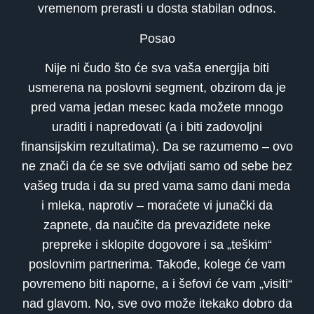
vremenom prerasti u dosta stabilan odnos.
Posao
Nije ni čudo što će sva vaša energija biti
usmerena na poslovni segment, obzirom da je
pred vama jedan mesec kada možete mnogo
uraditi i napredovati (a i biti zadovoljni
finansijskim rezultatima). Da se razumemo – ovo
ne znači da će se sve odvijati samo od sebe bez
vašeg truda i da su pred vama samo dani meda
i mleka, naprotiv – moraćete vi junački da
zapnete, da naučite da prevaziđete neke
prepreke i sklopite dogovore i sa „teškim“
poslovnim partnerima. Takođe, kolege će vam
povremeno biti naporne, a i šefovi će vam „visiti“
nad glavom. No, sve ovo može itekako dobro da