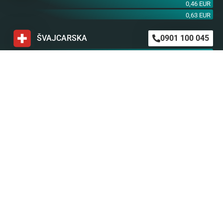
0,46 EUR
0,63 EUR
ŠVAJCARSKA
0901 100 045
1,99 CHF
AUSTRIJA
0900 440 099
1,55 EUR
NEMAČKA
0900 300 0135
0,79 EUR
mob. od operatera
BiH m:tel
094 573 637
1,4 KM
BiH BH Telekom
094 250 407