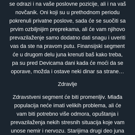
se odrazi i na vaše poslovne pozicije, ali i na vaš
novčanik. Oni koji su u prethodnom periodu
pokrenuli privatne poslove, sada će se suočiti sa
prvim ozbiljnijim preprekama, ali će vam njihovo
prevazilaženje samo dodatno dati snagu i uveriti
vas da ste na pravom putu. Finansijski segment
će u drugom delu juna krenuti baš kako treba,
pa su pred Devicama dani kada će moći da se
oporave, možda i ostave neki dinar sa strane…
Zdravlje
Zdravstveni segment će biti promenljiv. Mlađa
populacija neće imati velikih problema, ali će
vam biti potrebno više odmora, opuštanja i
prevazilaženja nekih stresnih situacija koje vam
unose nemir i nervozu. Starijima drugi deo juna