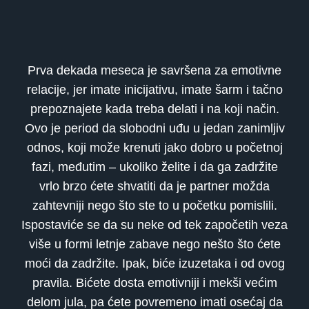
Prva dekada meseca je savršena za emotivne
relacije, jer imate inicijativu, imate šarm i tačno
prepoznajete kada treba delati i na koji način.
Ovo je period da slobodni uđu u jedan zanimljiv
odnos, koji može krenuti jako dobro u početnoj
fazi, međutim – ukoliko želite i da ga zadržite
vrlo brzo ćete shvatiti da je partner možda
zahtevniji nego što ste to u početku pomislili.
Ispostaviće se da su neke od tek započetih veza
više u formi letnje zabave nego nešto što ćete
moći da zadržite. Ipak, biće izuzetaka i od ovog
pravila. Bićete dosta emotivniji i mekši većim
delom jula, pa ćete povremeno imati osećaj da