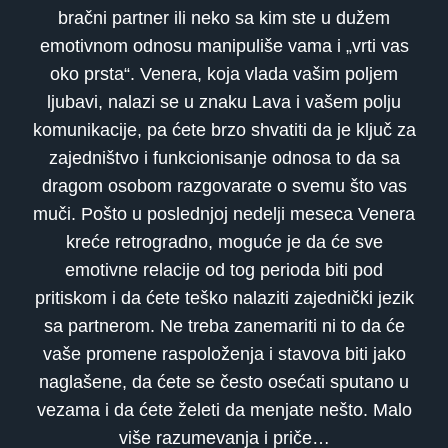
bračni partner ili neko sa kim ste u dužem
emotivnom odnosu manipuliše vama i „vrti vas
oko prsta“. Venera, koja vlada vašim poljem
ljubavi, nalazi se u znaku Lava i vašem polju
komunikacije, pa ćete brzo shvatiti da je ključ za
zajedništvo i funkcionisanje odnosa to da sa
dragom osobom razgovarate o svemu što vas
muči. Pošto u poslednjoj nedelji meseca Venera
kreće retrogradno, moguće je da će sve
emotivne relacije od tog perioda biti pod
pritiskom i da ćete teško nalaziti zajednički jezik
sa partnerom. Ne treba zanemariti ni to da će
vaše promene raspoloženja i stavova biti jako
naglašene, da ćete se često osećati sputano u
vezama i da ćete želeti da menjate nešto. Malo
više razumevanja i priče…