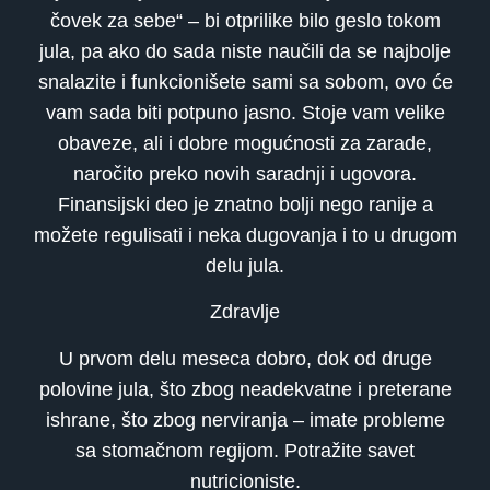
čovek za sebe“ – bi otprilike bilo geslo tokom
jula, pa ako do sada niste naučili da se najbolje
snalazite i funkcionišete sami sa sobom, ovo će
vam sada biti potpuno jasno. Stoje vam velike
obaveze, ali i dobre mogućnosti za zarade,
naročito preko novih saradnji i ugovora.
Finansijski deo je znatno bolji nego ranije a
možete regulisati i neka dugovanja i to u drugom
delu jula.
Zdravlje
U prvom delu meseca dobro, dok od druge
polovine jula, što zbog neadekvatne i preterane
ishrane, što zbog nerviranja – imate probleme
sa stomačnom regijom. Potražite savet
nutricioniste.