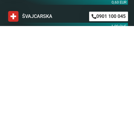
0,63 EUR
ŠVAJCARSKA
0901 100 045
1,99 CHF
AUSTRIJA
0900 440 099
1,55 EUR
NEMAČKA
0900 300 0135
0,79 EUR
mob. od operatera
BiH m:tel
094 573 637
1,4 KM
BiH BH Telekom
094 250 407
1,4 KM