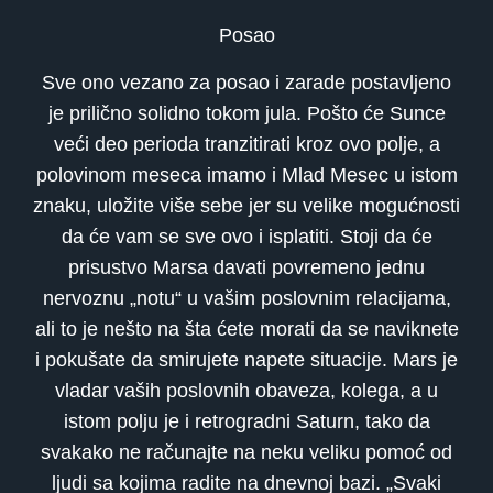
Posao
Sve ono vezano za posao i zarade postavljeno
je prilično solidno tokom jula. Pošto će Sunce
veći deo perioda tranzitirati kroz ovo polje, a
polovinom meseca imamo i Mlad Mesec u istom
znaku, uložite više sebe jer su velike mogućnosti
da će vam se sve ovo i isplatiti. Stoji da će
prisustvo Marsa davati povremeno jednu
nervoznu „notu“ u vašim poslovnim relacijama,
ali to je nešto na šta ćete morati da se naviknete
i pokušate da smirujete napete situacije. Mars je
vladar vaših poslovnih obaveza, kolega, a u
istom polju je i retrogradni Saturn, tako da
svakako ne računajte na neku veliku pomoć od
ljudi sa kojima radite na dnevnoj bazi. „Svaki