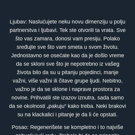
Ljubav: Naslućujete neku novu dimenziju u polju
partnerstva i ljubavi. Tek ste otvorili ta vrata. Sve
što vas zamara, donosi vam presiju. Polako
sređujte sve što vam smeta u svom životu.
Jednostavno se osećate kao da je došlo vreme
da se skloni sve što je nepotrebno iz vašeg
života bilo da su u pitanju pojedinci, manje
važni, više važni ili čitave grupe ljudi. Nebitno,
važno je da se sklone i naprave prostora za
novine. Prihvatili ste izazov iznutra, sada samo
da se okolnosti „pakuju“ kako treba. Neki brakovi
su na klackalici i pitanje je da li će opstati.
Posao: Regenerišete se kompletno i to najviše