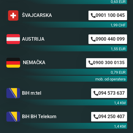
0,63 EUR
ŠVAJCARSKA
0901 100 045
1,99 CHF
AUSTRIJA
0900 440 099
1,55 EUR
NEMAČKA
0900 300 0135
0,79 EUR
mob. od operatera
BiH m:tel
094 573 637
1,4 KM
BiH BH Telekom
094 250 407
1,4 KM