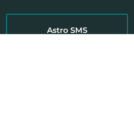
Astro SMS
Nikada nije kasno da preuzmete stvar u svoje
ruke i obratite se našem stručnom i
profesionalnom astro timu za svoju ličnu astro
prognozu!
Kliknite ovde