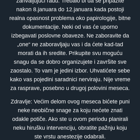
zahvaljujući radu. Trebalo bi da se pripazite
nakon 8.januara do 12.januara kada postoji
realna opasnost problema oko papirologije, bitne
dokumentacije. Neki od vas će uporno
izbegavati poslovne obaveze. Ne zaboravite da
„one“ ne zaboravljaju vas i da ćete kad-tad
morati da ih sredite. Prikupite svu moguću
snagu da se dobro organizujete i završite sve
zaostalo. To vam je jedini izbor. Uhvatićete sebe
kako vas pojedini saradnici nerviraju. Nije vreme
za rasprave, posebno u drugoj polovini meseca.
Zdravlje: Većim delom ovog meseca bićete puni
neke neobične snage za koju nećete znati
odakle potiče. Ako ste u ovom periodu planirali
neku hirušku intervenciju, obratite pažnju koju
ste vrstu anestezije odabrali.