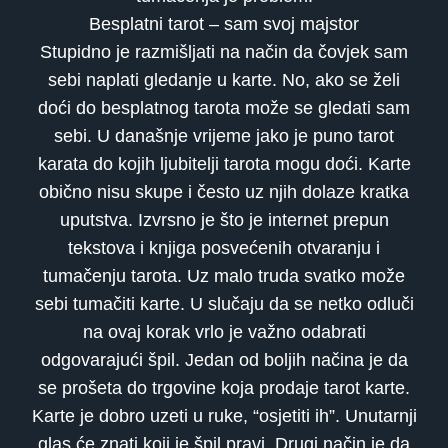
Besplatni tarot – sam svoj majstor
​Stupidno je razmišljati na način da čovjek sam
sebi naplati gledanje u karte. No, ako se želi
doći do besplatnog tarota može se gledati sam
sebi. U današnje vrijeme jako je puno tarot
karata do kojih ljubitelji tarota mogu doći. Karte
obično nisu skupe i često uz njih dolaze kratka
uputstva. Izvrsno je što je internet prepun
tekstova i knjiga posvećenih otvaranju i
tumačenju tarota. Uz malo truda svatko može
sebi tumačiti karte. U slučaju da se netko odluči
na ovaj korak vrlo je važno odabrati
odgovarajući špil. Jedan od boljih načina je da
se prošeta do trgovine koja prodaje tarot karte.
Karte je dobro uzeti u ruke, “osjetiti ih”. Unutarnji
glas će znati koji je špil pravi. Drugi način je da