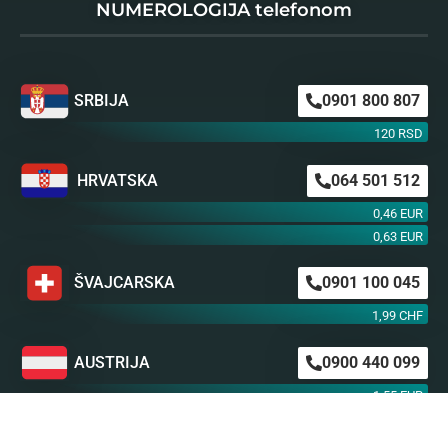
NUMEROLOGIJA telefonom
SRBIJA
0901 800 807
120 RSD
HRVATSKA
064 501 512
0,46 EUR
0,63 EUR
ŠVAJCARSKA
0901 100 045
1,99 CHF
AUSTRIJA
0900 440 099
1,55 EUR
NEMAČKA
0900 300 0135